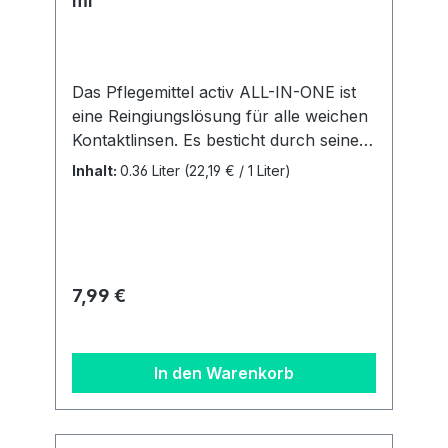
ml
Das Pflegemittel activ ALL-IN-ONE ist
eine Reingiungslösung für alle weichen
Kontaktlinsen. Es besticht durch seine
einfache und unkomplizierte
Inhalt:
0.36 Liter
(22,19 € / 1 Liter)
Handhabung. Sie ist für alle weichen
Linsen (auch SilikonHydrogele Linsen)
geegnet. Vorteile: Alle Pflegeschritte in
einer Lösung Extra Plus an Feuchtigkeit
Behälter inklusive Inhalt: 1 Flasche mit
Regulärer Preis:
7,99 €
360 ml + ein flacher Linsenbehälter
Details zur
Produktsicherheitsverordnung Als
In den Warenkorb
verantwortungsbewusstes
Unternehmen legen wir großen Wert
auf Transparenz und die Einhaltung