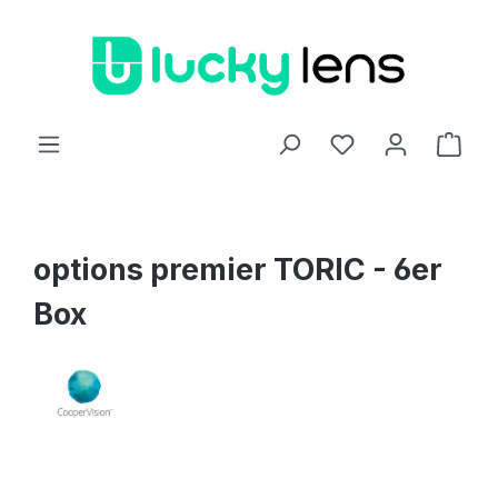
Zum Hauptinhalt springen
Ware
options premier TORIC - 6er
Box
Bildergalerie überspringen