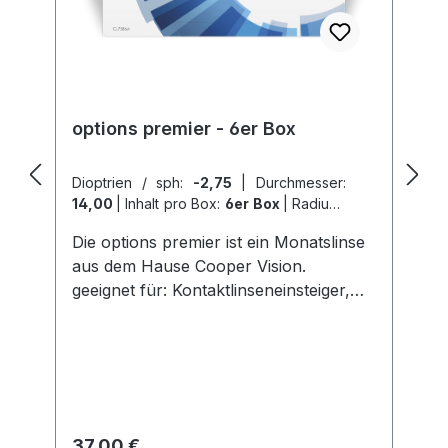
Pontecorvo Italy electronic address:
https://www.meniconsoleko.it/contatti/h
ttps://www.menicon-news.de/ifus-207-
de
options premier - 6er Box
Dioptrien / sph:
-2,75
|
Durchmesser:
14,00
|
Inhalt pro Box:
6er Box
|
Radius /
BC:
8,6
Die options premier ist ein Monatslinse
aus dem Hause Cooper Vision.
geeignet für: Kontaktlinseneinsteiger,
trockene/sensible Augen
Nutzungsdauer: 4 Wochen
Wassergehalt: 48%
Sauerstoffdurchlässigkeit: 160 Dk/t
lieferbare Werte: -12,00 dpt bis +8,00
dpt UV-Schutz: nein Handlingstint: ja
Regulärer Preis:
37,00 €