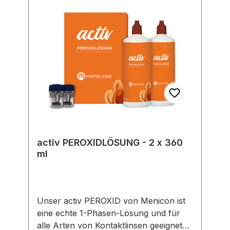
gesetzlicher Vorgaben. Im Rahmen der
EU-Verordnung sind wir verpflichtet,
Informationen über den
verantwortlichen Wirtschaftsakteur
bereitzustellen. Dieser ist für die
Einhaltung der EU-Vorschriften zu
unseren Produkten verantwortlich.
Hersteller:Soleko Via Ravano 03037
Pontecorvo Italy electronic address:
https://www.meniconsoleko.it/contatti/h
ttps://www.menicon-news.de/ifus-207-
de
activ PEROXIDLÖSUNG - 2 x 360
ml
Unser activ PEROXID von Menicon ist
eine echte 1-Phasen-Lösung und für
alle Arten von Kontaktlinsen geeignet