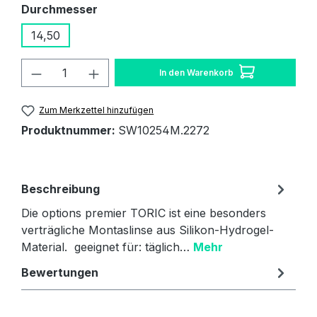
auswählen
Durchmesser
14,50
Produkt Anzahl: Gib den gewünschten W
In den Warenkorb
Zum Merkzettel hinzufügen
Produktnummer:
SW10254M.2272
Beschreibung
Die options premier TORIC ist eine besonders
verträgliche Montaslinse aus Silikon-Hydrogel-
Material. geeignet für: täglich…
Mehr
Bewertungen