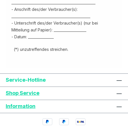
_________________________________________________
- Anschrift des/der Verbraucher(s):
______________________________________________
- Unterschrift des/der Verbraucher(s) (nur bei
Mitteilung auf Papier): ___________________
- Datum: _______________
(*) unzutreffendes streichen.
Text vergrößern
Hochkontrastmodus
Service-Hotline
Farben invertieren
Monochrom
Shop Service
Information
Niedrige Sättigung
Hohe Sättigung
Links unterstreichen
Gut lesbare Schrift