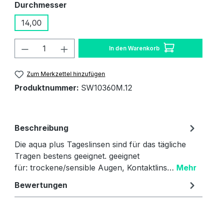
auswählen
Durchmesser
14,00
Produkt Anzahl: Gib den gewünschten W
In den Warenkorb
Zum Merkzettel hinzufügen
Produktnummer:
SW10360M.12
Beschreibung
Die aqua plus Tageslinsen sind für das tägliche
Tragen bestens geeignet. geeignet
für: trockene/sensible Augen, Kontaktlins…
Mehr
Bewertungen