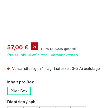
Verkaufspreis:
%
57,00 €
Regulärer Preis:
68,70 €
(17.03% gespart)
Preise inkl. MwSt. zzgl. Versandkosten
Versandfertig in 1 Tag, Lieferzeit 3-5 Arbeitstage
auswählen
Inhalt pro Box
90er Box
auswählen
Dioptrien / sph