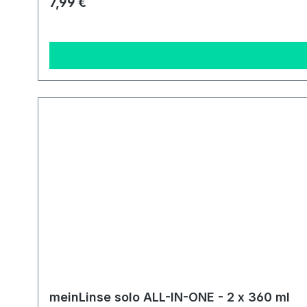
Regulärer Preis:
7,99 €
meinLinse solo ALL-IN-ONE - 2 x 360 ml