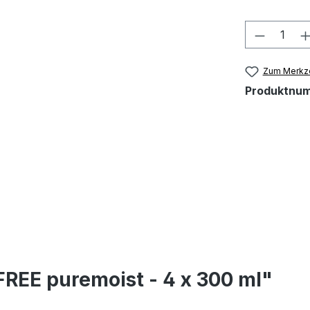
Produkt
Zum Merkze
Produktnu
REE puremoist - 4 x 300 ml"