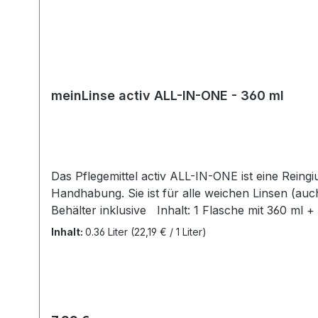
meinLinse activ ALL-IN-ONE - 360 ml
Das Pflegemittel activ ALL-IN-ONE ist eine Reing
Handhabung. Sie ist für alle weichen Linsen (auch SilikonHydrogele Linsen) geegne
Behälter inklusive Inhalt: 1 Flasche mit 360 ml + ein flacher Linsenbehälter Details zur Produktsicherheitsverordnung Als verantwortungsbewusstes
Unternehmen legen wir großen Wert auf Transpar
Inhalt:
0.36 Liter
(22,19 € / 1 Liter)
Informationen über den verantwortlichen Wirtscha
verantwortlich. Hersteller:Soleko Via Ravano 03037 Pontecorvo Italy electronic address: https://www.meniconsoleko.it/contatti/https://www.menicon-
news.de/ifus-207-de