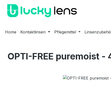
m Hauptinhalt springen
Zur Suche springen
Zur Hauptnavigation springen
Home
Kontaktlinsen
Pflegemittel
Linsenzubehö
OPTI-FREE puremoist - 
Bildergalerie überspringen