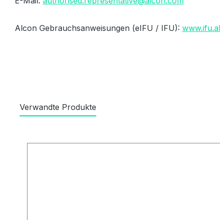
E-Mail:
authorised.representative@alcon.com
Alcon Gebrauchsanweisungen (eIFU / IFU):
www.ifu.a
Verwandte Produkte
Produktgalerie überspringen