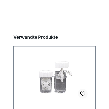
Produktgalerie überspringen
Verwandte Produkte