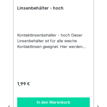
Linsenbehälter - hoch
Kontaktlinsenbehälter - hoch Dieser
Linsenbehälter ist für alle weiche
Kontaktlinsen geeignet. Hier werden
beide Linsen gleichzeitig gereinigt.
Details zur
Produktsicherheitsverordnung Als
verantwortungsbewusstes
Unternehmen legen wir großen Wert
auf Transparenz und die Einhaltung
Regulärer Preis:
1,99 €
gesetzlicher Vorgaben. Im Rahmen der
EU-Verordnung sind wir verpflichtet,
Informationen über den
In den Warenkorb
verantwortlichen Wirtschaftsakteur