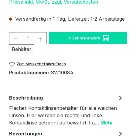
Preise inkl. MwSt. zzgl. Versandkosten
Versandfertig in 1 Tag, Lieferzeit 1-2 Arbeitstage
Produkt Anzahl: Gib den gewünschten W
In den Warenkorb
Behälter
Zum Merkzettel hinzufügen
Produktnummer:
SW10084
Beschreibung
Flacher Kontaktlinsenbehälter für alle weichen
Linsen. Hier werden die rechte und linke
Kontaktlinse getrennt aufbewahrt. Fa…
Mehr
Bewertungen