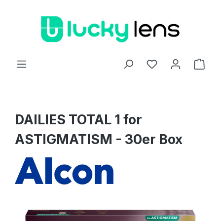
Zum Hauptinhalt springen
Ware
DAILIES TOTAL 1 for
ASTIGMATISM - 30er Box
Bildergalerie überspringen