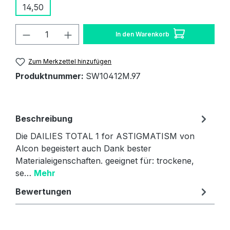
14,50
Produkt Anzahl: Gib den gewünschten W
In den Warenkorb
Zum Merkzettel hinzufügen
Produktnummer:
SW10412M.97
Beschreibung
Die DAILIES TOTAL 1 for ASTIGMATISM von
Alcon begeistert auch Dank bester
Materialeigenschaften. geeignet für: trockene,
se…
Mehr
Bewertungen