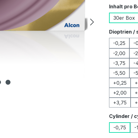
Inhalt pro 
30er Box
Dioptrien / 
-0,25
-
-2,00
-
-3,75
-
-5,50
-
+0,25
+
+2,00
+
+3,75
+
Cylinder / c
-0,75
-