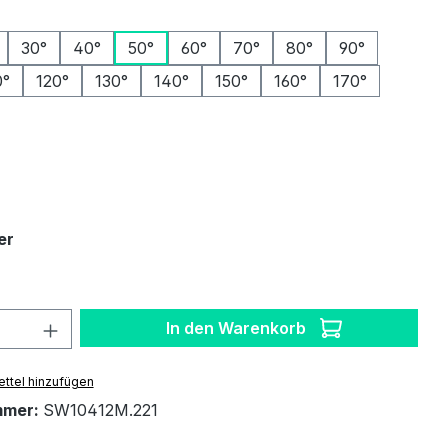
ählen
30°
40°
50°
60°
70°
80°
90°
0°
120°
130°
140°
150°
160°
170°
auswählen
auswählen
er
 Anzahl: Gib den gewünschten Wert ein 
In den Warenkorb
ttel hinzufügen
mmer:
SW10412M.221