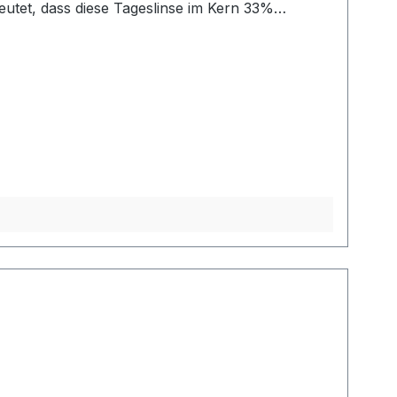
gehalt von 80% nahezu dem Wassergehalt der
bei keiner anderen Tageslinse. Die Dailies Total 1
al 1. Details zur
chaftsakteur bereitzustellen. Dieser ist für die
 dieser Link verwendet werden: Contact Us |