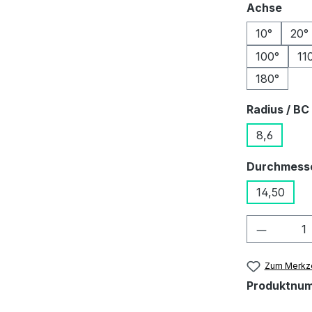
ausw
Achse
10°
20°
100°
11
180°
Radius / BC
8,6
Durchmess
14,50
Produkt
Zum Merkze
Produktnu