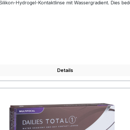
te und Außenseite) 80% Wassergehalt hat. Da ein Wasser
hlich. Die Sauerstoffdurchlässigkeit liegt hier so hoch wie 
.wenn's mal wieder länger dauert, greifen Sie zu den Dailies Tot
erpflichtet, Informationen über den verantwortlichen Wirts
6201 South Freeway Fort Worth, TX 76134-2099,
Website: Alcon.com Für Fragen zur Produktsicherheit kann
Details
authorised.representative@alcon.com Alcon Gebrauchsanweisungen (eIFU / IFU): www.ifu.alcon.com