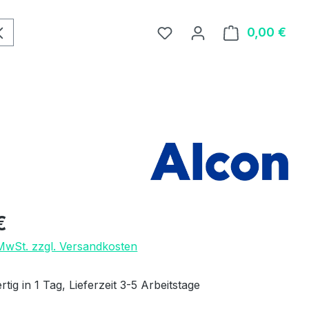
0,00 €
Ware
eis:
€
 MwSt. zzgl. Versandkosten
tig in 1 Tag, Lieferzeit 3-5 Arbeitstage