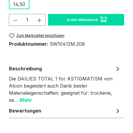
14,50
Produkt Anzahl: Gib den gewünschten W
In den Warenkorb
Zum Merkzettel hinzufügen
Produktnummer:
SW10412M.208
Beschreibung
Die DAILIES TOTAL 1 for ASTIGMATISM von
Alcon begeistert auch Dank bester
Materialeigenschaften. geeignet für: trockene,
se…
Mehr
Bewertungen