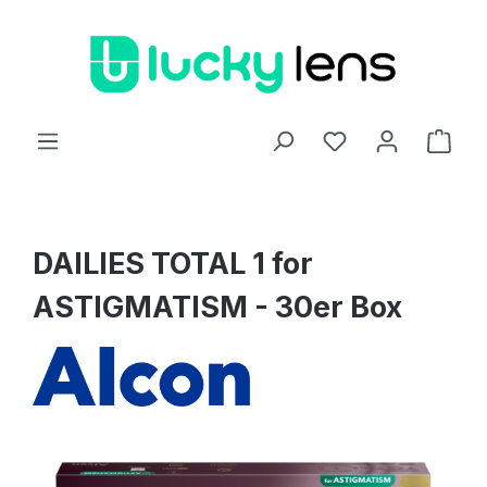
Zum Hauptinhalt springen
Ware
DAILIES TOTAL 1 for
ASTIGMATISM - 30er Box
Bildergalerie überspringen