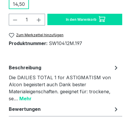
14,50
Produkt Anzahl: Gib den gewünschten W
In den Warenkorb
Zum Merkzettel hinzufügen
Produktnummer:
SW10412M.197
Beschreibung
Die DAILIES TOTAL 1 for ASTIGMATISM von
Alcon begeistert auch Dank bester
Materialeigenschaften. geeignet für: trockene,
se…
Mehr
Bewertungen