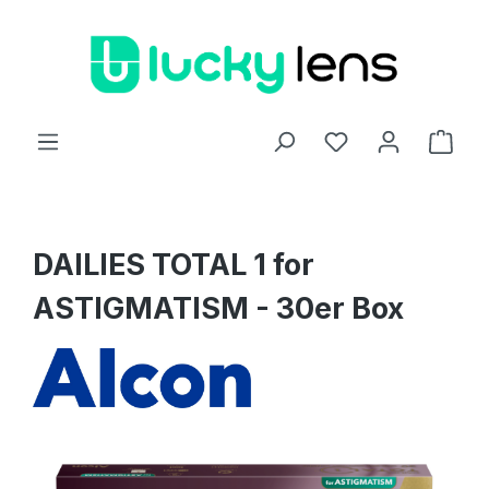
Zum Hauptinhalt springen
Ware
DAILIES TOTAL 1 for
ASTIGMATISM - 30er Box
Bildergalerie überspringen