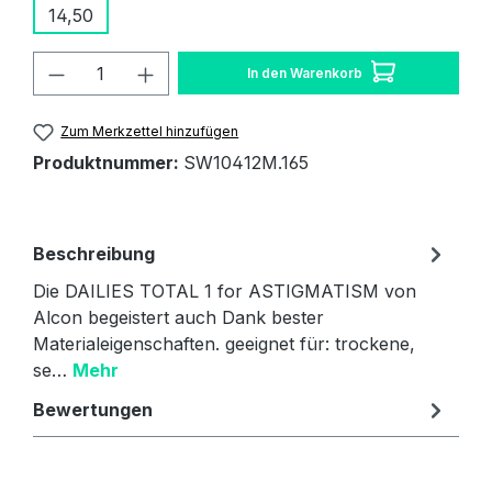
14,50
Produkt Anzahl: Gib den gewünschten W
In den Warenkorb
Zum Merkzettel hinzufügen
Produktnummer:
SW10412M.165
Beschreibung
Die DAILIES TOTAL 1 for ASTIGMATISM von
Alcon begeistert auch Dank bester
Materialeigenschaften. geeignet für: trockene,
se…
Mehr
Bewertungen