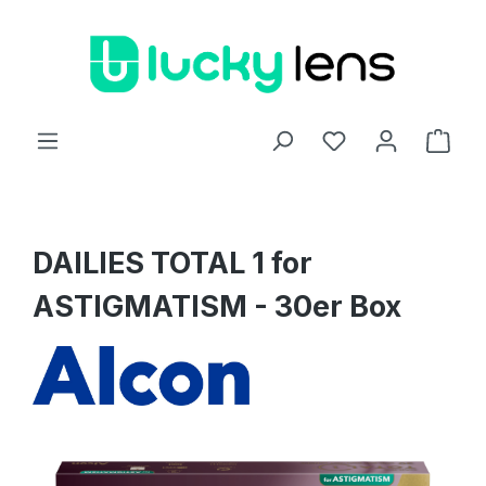
Zum Hauptinhalt springen
Ware
DAILIES TOTAL 1 for
ASTIGMATISM - 30er Box
Bildergalerie überspringen