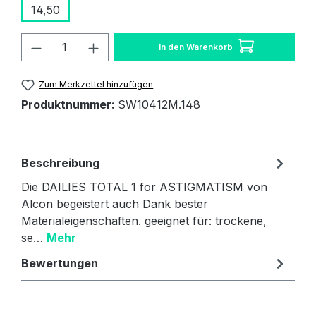
14,50
Produkt Anzahl: Gib den gewünschten W
In den Warenkorb
Zum Merkzettel hinzufügen
Produktnummer:
SW10412M.148
Beschreibung
Die DAILIES TOTAL 1 for ASTIGMATISM von
Alcon begeistert auch Dank bester
Materialeigenschaften. geeignet für: trockene,
se…
Mehr
Bewertungen