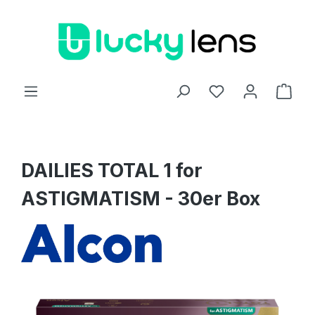
Zum Hauptinhalt springen
Ware
DAILIES TOTAL 1 for
ASTIGMATISM - 30er Box
Bildergalerie überspringen