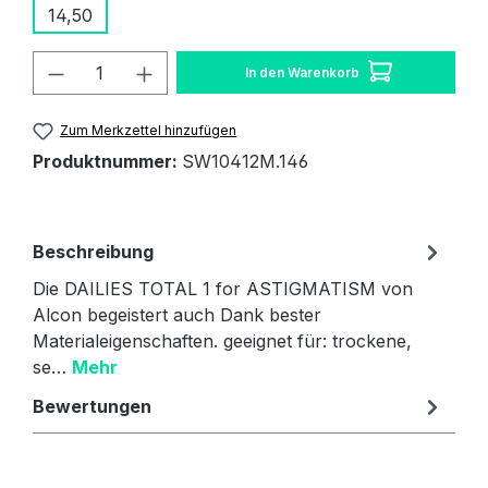
14,50
Produkt Anzahl: Gib den gewünschten W
In den Warenkorb
Zum Merkzettel hinzufügen
Produktnummer:
SW10412M.146
Beschreibung
Die DAILIES TOTAL 1 for ASTIGMATISM von
Alcon begeistert auch Dank bester
Materialeigenschaften. geeignet für: trockene,
se…
Mehr
Bewertungen