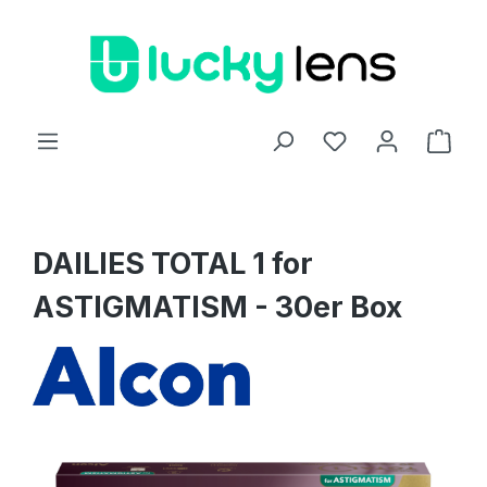
Zum Hauptinhalt springen
Ware
DAILIES TOTAL 1 for
ASTIGMATISM - 30er Box
Bildergalerie überspringen