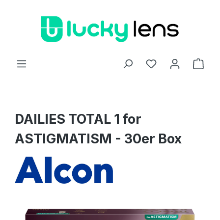
Zum Hauptinhalt springen
Ware
DAILIES TOTAL 1 for
ASTIGMATISM - 30er Box
Bildergalerie überspringen