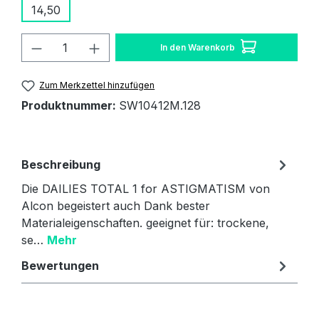
14,50
Produkt Anzahl: Gib den gewünschten W
In den Warenkorb
Zum Merkzettel hinzufügen
Produktnummer:
SW10412M.128
Beschreibung
Die DAILIES TOTAL 1 for ASTIGMATISM von
Alcon begeistert auch Dank bester
Materialeigenschaften. geeignet für: trockene,
se…
Mehr
Bewertungen