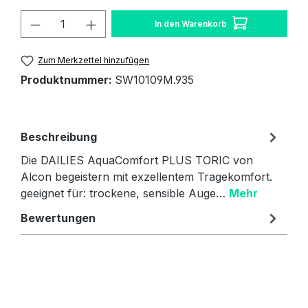
Produkt Anzahl: Gib den gewünschten W
In den Warenkorb
Zum Merkzettel hinzufügen
Produktnummer:
SW10109M.935
Beschreibung
Die DAILIES AquaComfort PLUS TORIC von
Alcon begeistern mit exzellentem Tragekomfort.
geeignet für: trockene, sensible Auge…
Mehr
Bewertungen