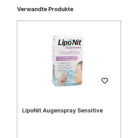
Produktgalerie überspringen
Verwandte Produkte
LipoNit Augenspray Sensitive