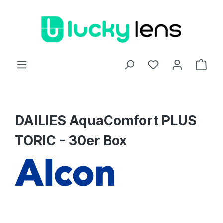
Zum Hauptinhalt springen
Ware
DAILIES AquaComfort PLUS
TORIC - 30er Box
Bildergalerie überspringen