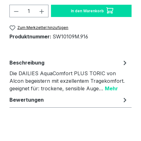
Produkt Anzahl: Gib den gewünschten W
In den Warenkorb
Zum Merkzettel hinzufügen
Produktnummer:
SW10109M.916
Beschreibung
Die DAILIES AquaComfort PLUS TORIC von
Alcon begeistern mit exzellentem Tragekomfort.
geeignet für: trockene, sensible Auge…
Mehr
Bewertungen