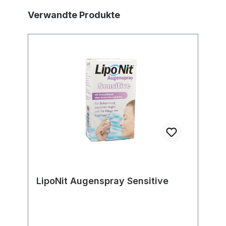
Produktgalerie überspringen
Verwandte Produkte
LipoNit Augenspray Sensitive