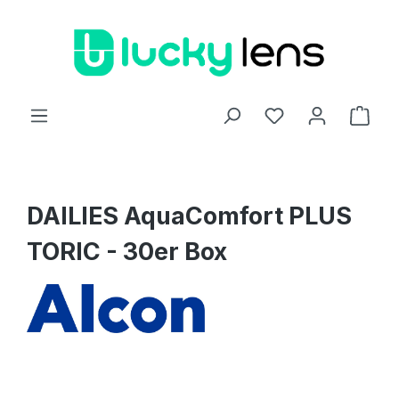
Zum Hauptinhalt springen
Ware
DAILIES AquaComfort PLUS
TORIC - 30er Box
Bildergalerie überspringen