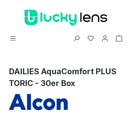
Zum Hauptinhalt springen
Ware
DAILIES AquaComfort PLUS
TORIC - 30er Box
Bildergalerie überspringen