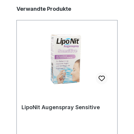
Produktgalerie überspringen
Verwandte Produkte
LipoNit Augenspray Sensitive