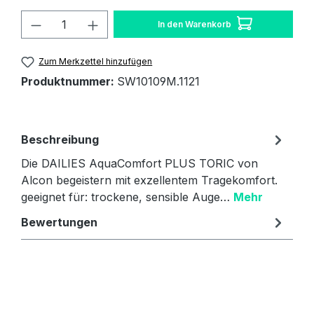
Produkt Anzahl: Gib den gewünschten W
In den Warenkorb
Zum Merkzettel hinzufügen
Produktnummer:
SW10109M.1121
Beschreibung
Die DAILIES AquaComfort PLUS TORIC von
Alcon begeistern mit exzellentem Tragekomfort.
geeignet für: trockene, sensible Auge…
Mehr
Bewertungen