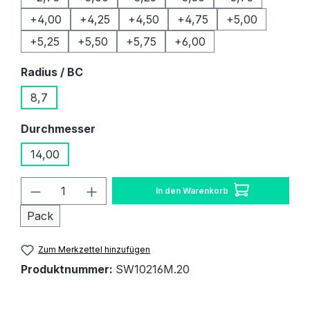
+4,00
+4,25
+4,50
+4,75
+5,00
+5,25
+5,50
+5,75
+6,00
auswählen
Radius / BC
8,7
auswählen
Durchmesser
14,00
Produkt Anzahl: Gib den gewünschten W
In den Warenkorb
Pack
Zum Merkzettel hinzufügen
Produktnummer:
SW10216M.20