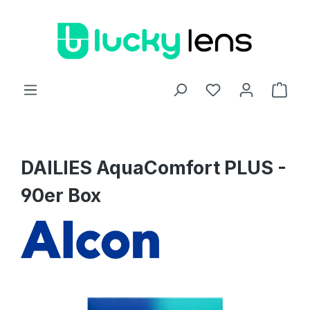
Zum Hauptinhalt springen
Ware
DAILIES AquaComfort PLUS -
90er Box
Bildergalerie überspringen