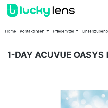
m Hauptinhalt springen
Zur Suche springen
Zur Hauptnavigation springen
Home
Kontaktlinsen
Pflegemittel
Linsenzubehö
1-DAY ACUVUE OASYS M
Bildergalerie überspringen