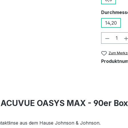
Durchmess
14,20
Produkt
Zum Merkze
Produktnu
Y ACUVUE OASYS MAX - 90er Bo
ontaktlinse aus dem Hause Johnson & Johnson.