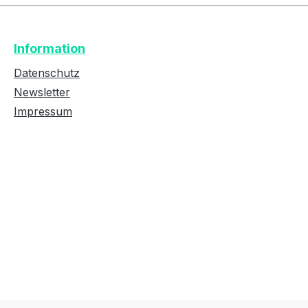
Text vergrößern
Hochkontrastmodus
Information
Farben invertieren
Monochrom
Datenschutz
Newsletter
Impressum
Niedrige Sättigung
Hohe Sättigung
Links unterstreichen
Gut lesbare Schrift
Überschriften
Animationen stoppen
hervorheben
Großer Cursor
Leseführung