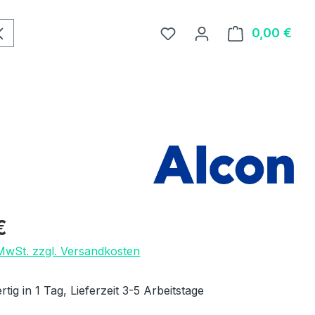
0,00 €
Ware
eis:
€
 MwSt. zzgl. Versandkosten
tig in 1 Tag, Lieferzeit 3-5 Arbeitstage