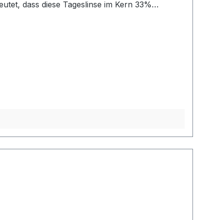
gehalt von 80% nahezu dem Wassergehalt der
bei keiner anderen Tageslinse. Die Dailies Total 1
al 1. Details zur
chaftsakteur bereitzustellen. Dieser ist für die
 dieser Link verwendet werden: Contact Us |