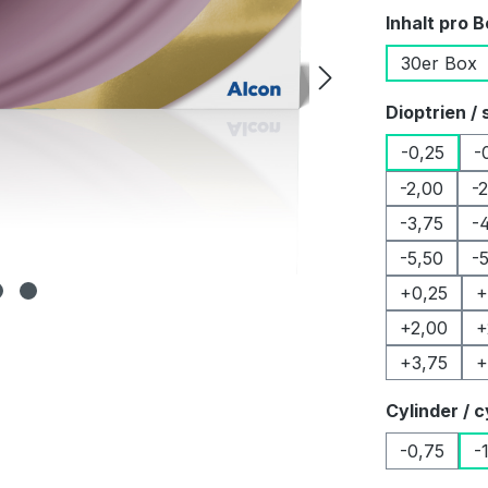
Inhalt pro 
30er Box
Dioptrien / 
-0,25
-
-2,00
-
-3,75
-
-5,50
-
+0,25
+
+2,00
+
+3,75
+
Cylinder / c
-0,75
-