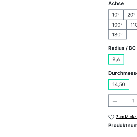
ausw
Achse
10°
20°
100°
11
180°
Radius / BC
8,6
Durchmess
14,50
Produkt
Zum Merkze
Produktnu