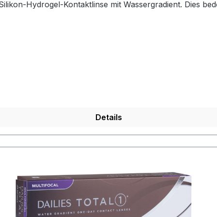
te und Außenseite) 80% Wassergehalt hat. Da ein Wasser
hlich. Die Sauerstoffdurchlässigkeit liegt hier so hoch wie 
.wenn's mal wieder länger dauert, greifen Sie zu den Dailies Tot
erpflichtet, Informationen über den verantwortlichen Wirts
6201 South Freeway Fort Worth, TX 76134-2099,
Website: Alcon.com Für Fragen zur Produktsicherheit kann
Details
authorised.representative@alcon.com Alcon Gebrauchsanweisungen (eIFU / IFU): www.ifu.alcon.com