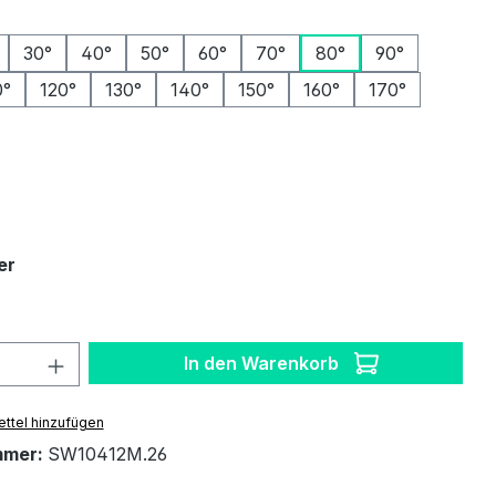
ählen
30°
40°
50°
60°
70°
80°
90°
0°
120°
130°
140°
150°
160°
170°
auswählen
auswählen
er
 Anzahl: Gib den gewünschten Wert ein 
In den Warenkorb
ttel hinzufügen
mmer:
SW10412M.26