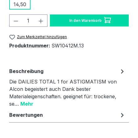
14,50
Produkt Anzahl: Gib den gewünschten W
In den Warenkorb
Zum Merkzettel hinzufügen
Produktnummer:
SW10412M.13
Beschreibung
Die DAILIES TOTAL 1 for ASTIGMATISM von
Alcon begeistert auch Dank bester
Materialeigenschaften. geeignet für: trockene,
se…
Mehr
Bewertungen