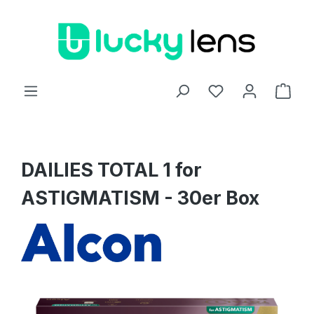
Zum Hauptinhalt springen
Ware
DAILIES TOTAL 1 for
ASTIGMATISM - 30er Box
Bildergalerie überspringen