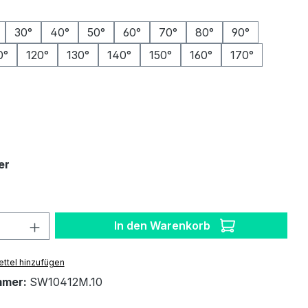
ählen
30°
40°
50°
60°
70°
80°
90°
0°
120°
130°
140°
150°
160°
170°
auswählen
auswählen
er
 Anzahl: Gib den gewünschten Wert ein 
In den Warenkorb
ttel hinzufügen
mmer:
SW10412M.10