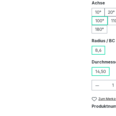
ausw
Achse
10°
20°
100°
11
180°
Radius / BC
8,6
Durchmess
14,50
Produkt
Zum Merkze
Produktnu