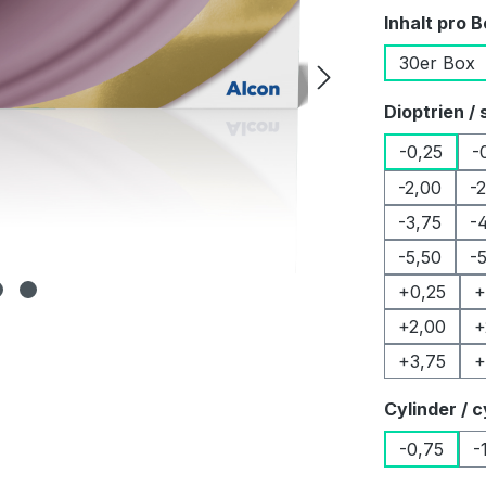
Inhalt pro 
30er Box
Dioptrien / 
-0,25
-
-2,00
-
-3,75
-
-5,50
-
+0,25
+
+2,00
+
+3,75
+
Cylinder / c
-0,75
-