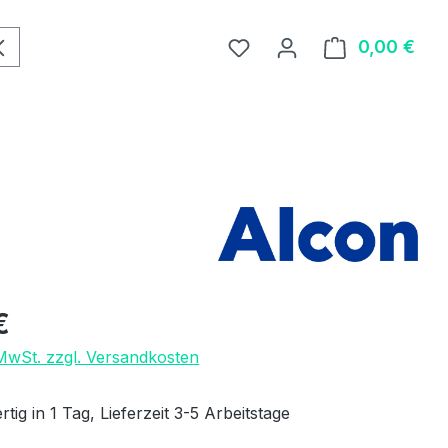
0,00 €
Ware
eis:
€
 MwSt. zzgl. Versandkosten
tig in 1 Tag, Lieferzeit 3-5 Arbeitstage