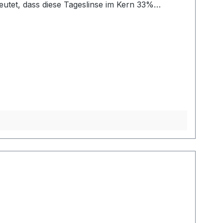
gehalt von 80% nahezu dem Wassergehalt der
bei keiner anderen Tageslinse. Die Dailies Total 1
al 1. Details zur
chaftsakteur bereitzustellen. Dieser ist für die
 dieser Link verwendet werden: Contact Us |