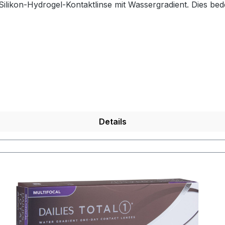
te und Außenseite) 80% Wassergehalt hat. Da ein Wasser
hlich. Die Sauerstoffdurchlässigkeit liegt hier so hoch wie 
.wenn's mal wieder länger dauert, greifen Sie zu den Dailies Tot
erpflichtet, Informationen über den verantwortlichen Wirts
6201 South Freeway Fort Worth, TX 76134-2099,
Website: Alcon.com Für Fragen zur Produktsicherheit kann
Details
authorised.representative@alcon.com Alcon Gebrauchsanweisungen (eIFU / IFU): www.ifu.alcon.com