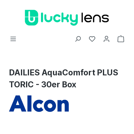
Zum Hauptinhalt springen
Ware
DAILIES AquaComfort PLUS
TORIC - 30er Box
Bildergalerie überspringen