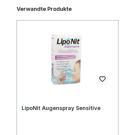
Produktgalerie überspringen
Verwandte Produkte
LipoNit Augenspray Sensitive