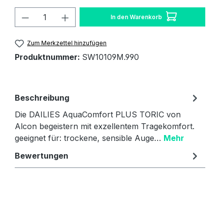
Produkt Anzahl: Gib den gewünschten W
In den Warenkorb
Zum Merkzettel hinzufügen
Produktnummer:
SW10109M.990
Beschreibung
Die DAILIES AquaComfort PLUS TORIC von
Alcon begeistern mit exzellentem Tragekomfort.
geeignet für: trockene, sensible Auge…
Mehr
Bewertungen