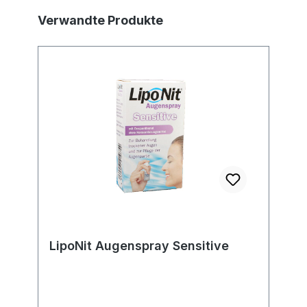
Produktgalerie überspringen
Verwandte Produkte
LipoNit Augenspray Sensitive