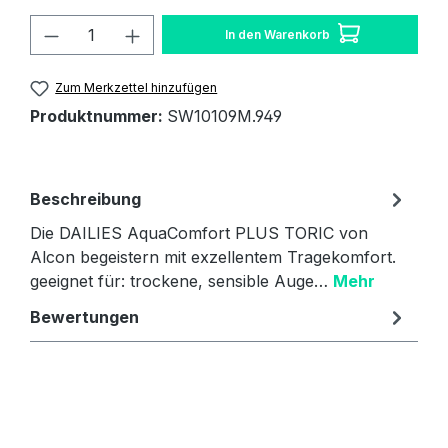
Produkt Anzahl: Gib den gewünschten W
In den Warenkorb
Zum Merkzettel hinzufügen
Produktnummer:
SW10109M.949
Beschreibung
Die DAILIES AquaComfort PLUS TORIC von
Alcon begeistern mit exzellentem Tragekomfort.
geeignet für: trockene, sensible Auge…
Mehr
Bewertungen