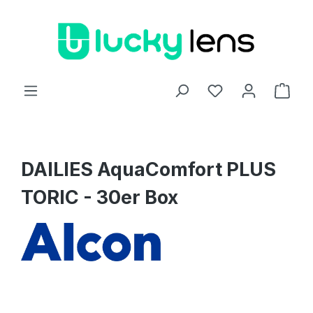
Zum Hauptinhalt springen
Ware
DAILIES AquaComfort PLUS
TORIC - 30er Box
Bildergalerie überspringen