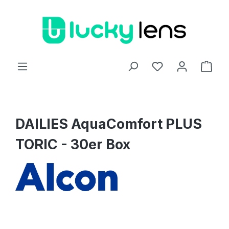
Zum Hauptinhalt springen
Ware
DAILIES AquaComfort PLUS
TORIC - 30er Box
Bildergalerie überspringen