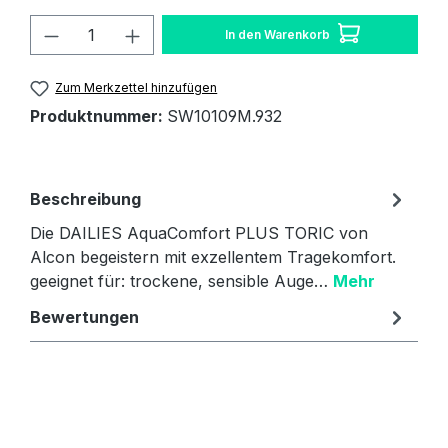
Produkt Anzahl: Gib den gewünschten W
In den Warenkorb
Zum Merkzettel hinzufügen
Produktnummer:
SW10109M.932
Beschreibung
Die DAILIES AquaComfort PLUS TORIC von
Alcon begeistern mit exzellentem Tragekomfort.
geeignet für: trockene, sensible Auge…
Mehr
Bewertungen