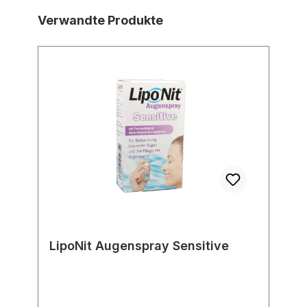
Produktgalerie überspringen
Verwandte Produkte
LipoNit Augenspray Sensitive