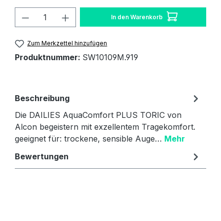
Produkt Anzahl: Gib den gewünschten W
In den Warenkorb
Zum Merkzettel hinzufügen
Produktnummer:
SW10109M.919
Beschreibung
Die DAILIES AquaComfort PLUS TORIC von
Alcon begeistern mit exzellentem Tragekomfort.
geeignet für: trockene, sensible Auge…
Mehr
Bewertungen