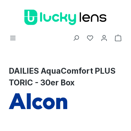
Zum Hauptinhalt springen
Ware
DAILIES AquaComfort PLUS
TORIC - 30er Box
Bildergalerie überspringen