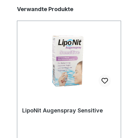
Produktgalerie überspringen
Verwandte Produkte
LipoNit Augenspray Sensitive