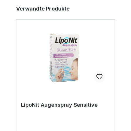
Produktgalerie überspringen
Verwandte Produkte
LipoNit Augenspray Sensitive