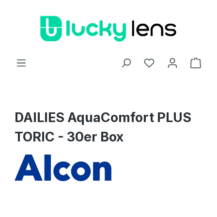
Zum Hauptinhalt springen
Ware
DAILIES AquaComfort PLUS
TORIC - 30er Box
Bildergalerie überspringen