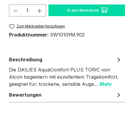
Produkt Anzahl: Gib den gewünschten W
In den Warenkorb
Zum Merkzettel hinzufügen
Produktnummer:
SW10109M.902
Beschreibung
Die DAILIES AquaComfort PLUS TORIC von
Alcon begeistern mit exzellentem Tragekomfort.
geeignet für: trockene, sensible Auge…
Mehr
Bewertungen