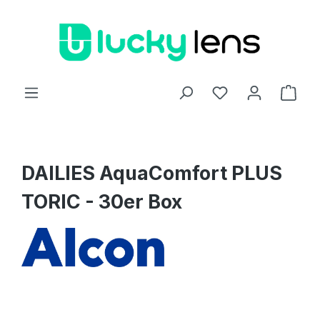
Zum Hauptinhalt springen
Ware
DAILIES AquaComfort PLUS
TORIC - 30er Box
Bildergalerie überspringen