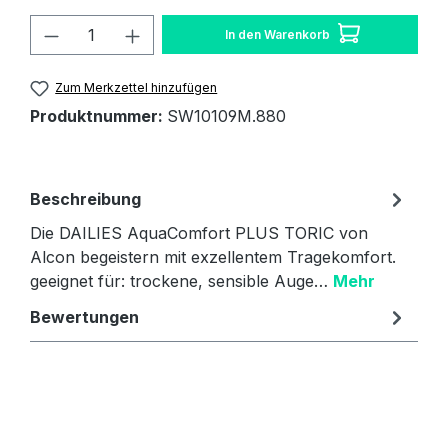
Produkt Anzahl: Gib den gewünschten W
In den Warenkorb
Zum Merkzettel hinzufügen
Produktnummer:
SW10109M.880
Beschreibung
Die DAILIES AquaComfort PLUS TORIC von
Alcon begeistern mit exzellentem Tragekomfort.
geeignet für: trockene, sensible Auge…
Mehr
Bewertungen