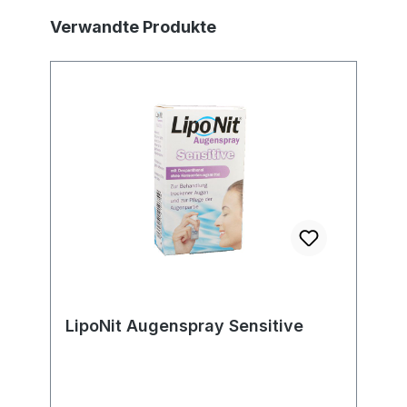
Produktgalerie überspringen
Verwandte Produkte
LipoNit Augenspray Sensitive