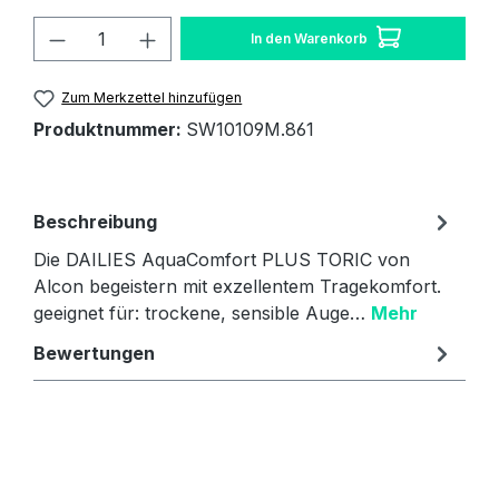
Produkt Anzahl: Gib den gewünschten W
In den Warenkorb
Zum Merkzettel hinzufügen
Produktnummer:
SW10109M.861
Beschreibung
Die DAILIES AquaComfort PLUS TORIC von
Alcon begeistern mit exzellentem Tragekomfort.
geeignet für: trockene, sensible Auge…
Mehr
Bewertungen