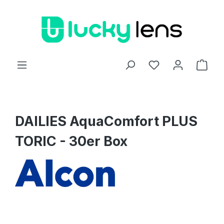
Zum Hauptinhalt springen
Ware
DAILIES AquaComfort PLUS
TORIC - 30er Box
Bildergalerie überspringen