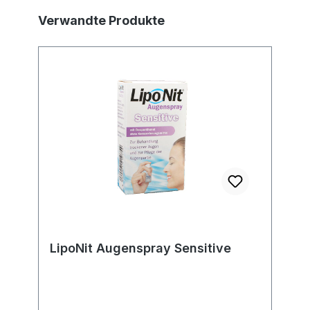
Produktgalerie überspringen
Verwandte Produkte
LipoNit Augenspray Sensitive