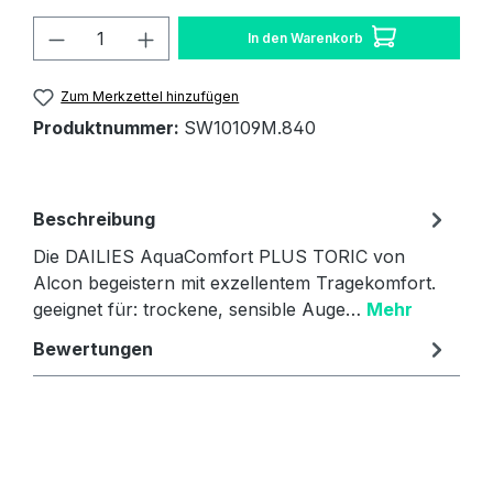
Produkt Anzahl: Gib den gewünschten W
In den Warenkorb
Zum Merkzettel hinzufügen
Produktnummer:
SW10109M.840
Beschreibung
Die DAILIES AquaComfort PLUS TORIC von
Alcon begeistern mit exzellentem Tragekomfort.
geeignet für: trockene, sensible Auge…
Mehr
Bewertungen