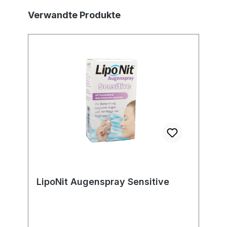
Produktgalerie überspringen
Verwandte Produkte
LipoNit Augenspray Sensitive