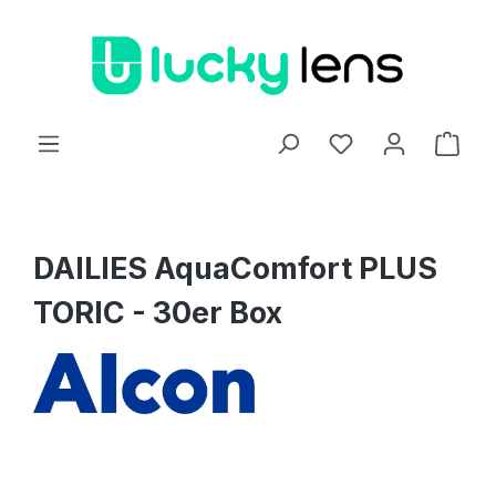
Zum Hauptinhalt springen
Ware
DAILIES AquaComfort PLUS
TORIC - 30er Box
Bildergalerie überspringen