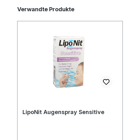
Produktgalerie überspringen
Verwandte Produkte
LipoNit Augenspray Sensitive