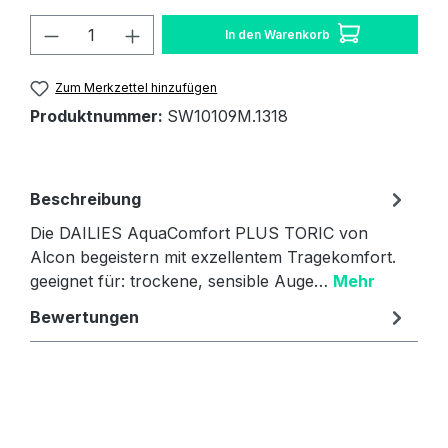
Produkt Anzahl: Gib den gewünschten W
In den Warenkorb
Zum Merkzettel hinzufügen
Produktnummer:
SW10109M.1318
Beschreibung
Die DAILIES AquaComfort PLUS TORIC von
Alcon begeistern mit exzellentem Tragekomfort.
geeignet für: trockene, sensible Auge…
Mehr
Bewertungen