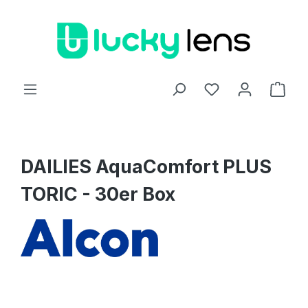
Zum Hauptinhalt springen
Ware
DAILIES AquaComfort PLUS
TORIC - 30er Box
Bildergalerie überspringen