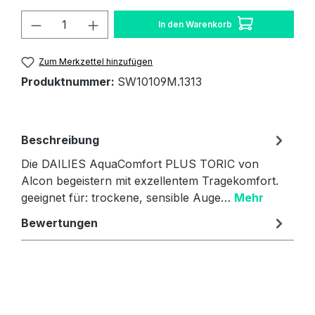
Produkt Anzahl: Gib den gewünschten W
In den Warenkorb
Zum Merkzettel hinzufügen
Produktnummer:
SW10109M.1313
Beschreibung
Die DAILIES AquaComfort PLUS TORIC von
Alcon begeistern mit exzellentem Tragekomfort.
geeignet für: trockene, sensible Auge…
Mehr
Bewertungen