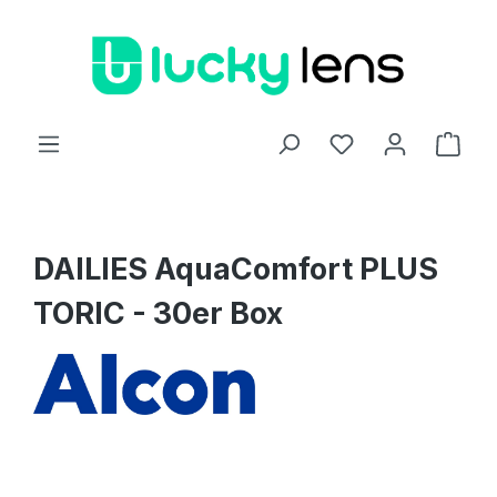
Zum Hauptinhalt springen
Ware
DAILIES AquaComfort PLUS
TORIC - 30er Box
Bildergalerie überspringen