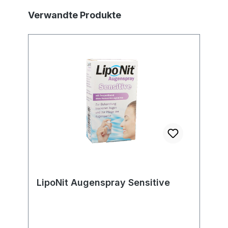
Produktgalerie überspringen
Verwandte Produkte
LipoNit Augenspray Sensitive