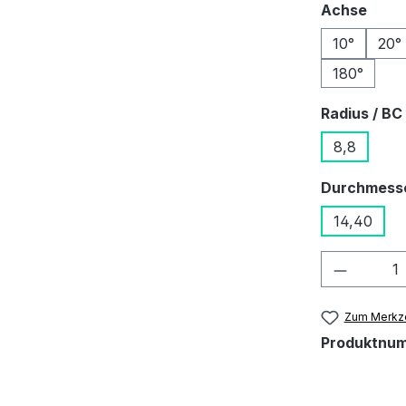
ausw
Achse
10°
20°
180°
Radius / BC
8,8
Durchmess
14,40
Produkt
Zum Merkze
Produktnu