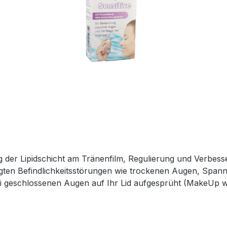
rung der Lipidschicht am Tränenfilm, Regulierung und Verb
ten Befindlichkeitsstörungen wie trockenen Augen, Spann
 geschlossenen Augen auf Ihr Lid aufgesprüht (MakeUp wird
mäßig über das gesamte Auge verteilt und stabilisieren dab
r Produktsicherheitsverordnung Als verantwortungsbewusstes Unternehmen legen
ung gesetzlicher Vorgaben. Im Rahmen der EU-Verordnung s