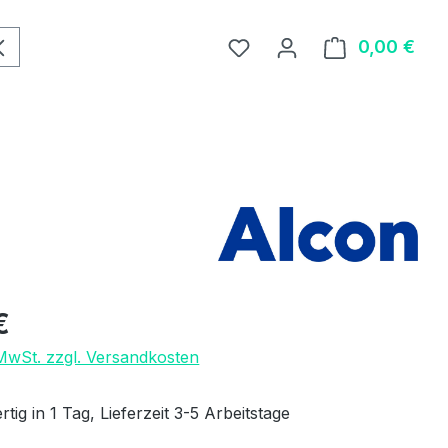
0,00 €
Ware
eis:
€
 MwSt. zzgl. Versandkosten
tig in 1 Tag, Lieferzeit 3-5 Arbeitstage