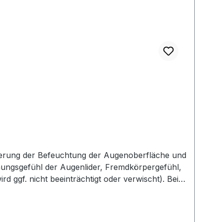
esserung der Befeuchtung der Augenoberfläche und
ungsgefühl der Augenlider, Fremdkörpergefühl,
 ggf. nicht beeinträchtigt oder verwischt). Beim
ei den Tränenfilm. LipoNit kann bedenkenlos mit
ind wir verpflichtet, Informationen über den