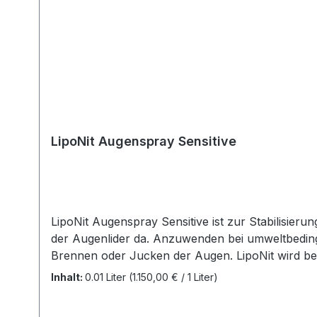
LipoNit Augenspray Sensitive
LipoNit Augenspray Sensitive ist zur Stabilisie
der Augenlider da. Anzuwenden bei umweltbeding
Brennen oder Jucken der Augen. LipoNit wird bei
Öffnen des Auges werden die Inhaltsstoffe gleich
Inhalt:
0.01 Liter
(1.150,00 € / 1 Liter)
und ohne Linsen im Auge angewendet werden. Inhalt: 10 ml Details zu
wir großen Wert auf Transparenz und die Einhalt