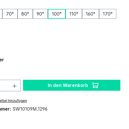
ählen
70°
80°
90°
100°
110°
160°
170°
auswählen
auswählen
er
 Anzahl: Gib den gewünschten Wert ein 
In den Warenkorb
ttel hinzufügen
mmer:
SW10109M.1296