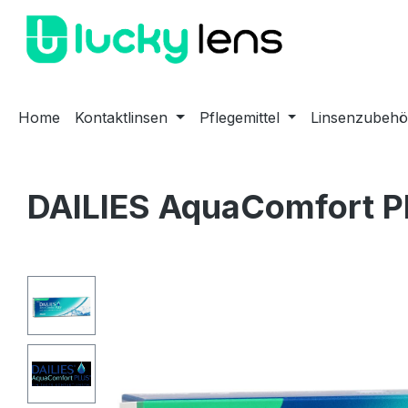
m Hauptinhalt springen
Zur Suche springen
Zur Hauptnavigation springen
Home
Kontaktlinsen
Pflegemittel
Linsenzubehö
DAILIES AquaComfort P
Bildergalerie überspringen