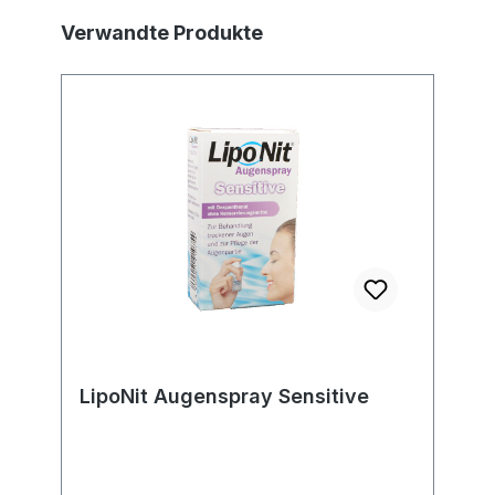
Produktgalerie überspringen
Verwandte Produkte
LipoNit Augenspray Sensitive