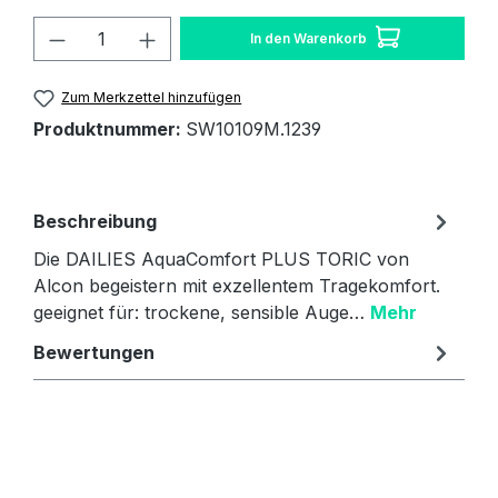
Produkt Anzahl: Gib den gewünschten W
In den Warenkorb
Zum Merkzettel hinzufügen
Produktnummer:
SW10109M.1239
Beschreibung
Die DAILIES AquaComfort PLUS TORIC von
Alcon begeistern mit exzellentem Tragekomfort.
geeignet für: trockene, sensible Auge…
Mehr
Bewertungen