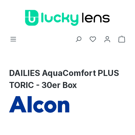
Zum Hauptinhalt springen
Ware
DAILIES AquaComfort PLUS
TORIC - 30er Box
Bildergalerie überspringen