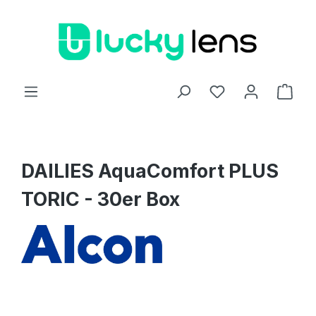
Zum Hauptinhalt springen
Ware
DAILIES AquaComfort PLUS
TORIC - 30er Box
Bildergalerie überspringen