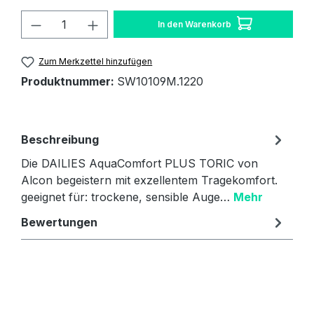
Produkt Anzahl: Gib den gewünschten W
In den Warenkorb
Zum Merkzettel hinzufügen
Produktnummer:
SW10109M.1220
Beschreibung
Die DAILIES AquaComfort PLUS TORIC von
Alcon begeistern mit exzellentem Tragekomfort.
geeignet für: trockene, sensible Auge…
Mehr
Bewertungen