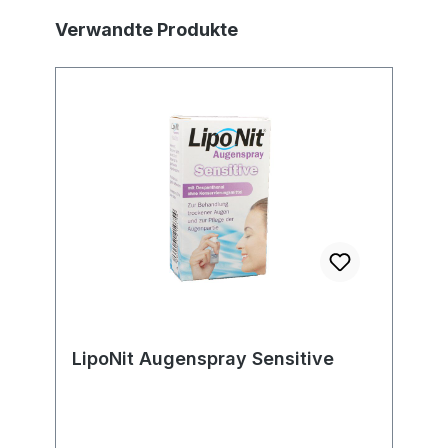
Produktgalerie überspringen
Verwandte Produkte
LipoNit Augenspray Sensitive