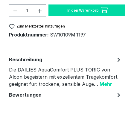
Produkt Anzahl: Gib den gewünschten W
In den Warenkorb
Zum Merkzettel hinzufügen
Produktnummer:
SW10109M.1197
Beschreibung
Die DAILIES AquaComfort PLUS TORIC von
Alcon begeistern mit exzellentem Tragekomfort.
geeignet für: trockene, sensible Auge…
Mehr
Bewertungen