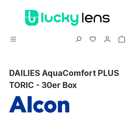
Zum Hauptinhalt springen
Ware
DAILIES AquaComfort PLUS
TORIC - 30er Box
Bildergalerie überspringen