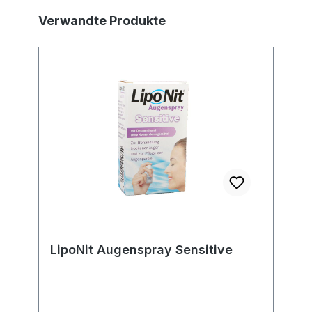
Produktgalerie überspringen
Verwandte Produkte
LipoNit Augenspray Sensitive