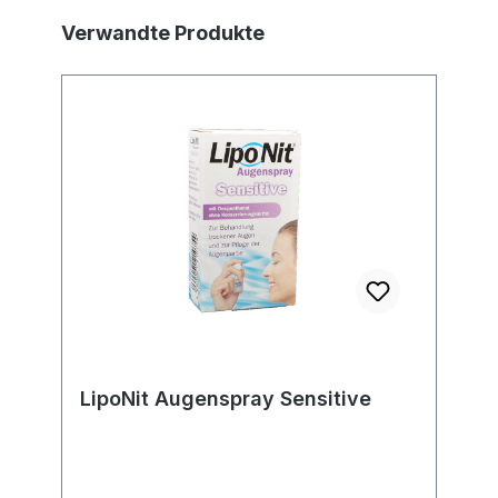
Produktgalerie überspringen
Verwandte Produkte
LipoNit Augenspray Sensitive