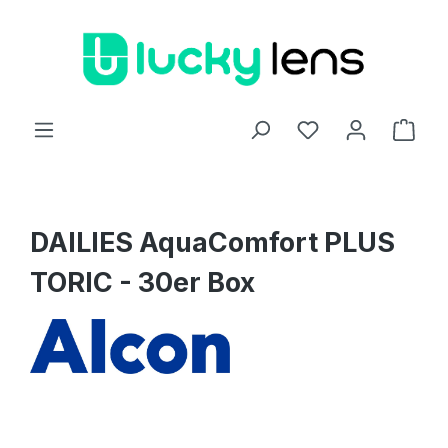
Zum Hauptinhalt springen
Ware
DAILIES AquaComfort PLUS
TORIC - 30er Box
Bildergalerie überspringen