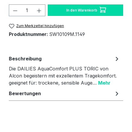
Produkt Anzahl: Gib den gewünschten W
In den Warenkorb
Zum Merkzettel hinzufügen
Produktnummer:
SW10109M.1149
Beschreibung
Die DAILIES AquaComfort PLUS TORIC von
Alcon begeistern mit exzellentem Tragekomfort.
geeignet für: trockene, sensible Auge…
Mehr
Bewertungen