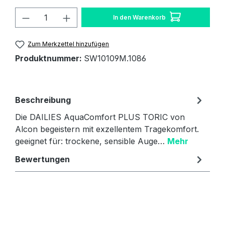
Produkt Anzahl: Gib den gewünschten W
In den Warenkorb
Zum Merkzettel hinzufügen
Produktnummer:
SW10109M.1086
Beschreibung
Die DAILIES AquaComfort PLUS TORIC von
Alcon begeistern mit exzellentem Tragekomfort.
geeignet für: trockene, sensible Auge…
Mehr
Bewertungen