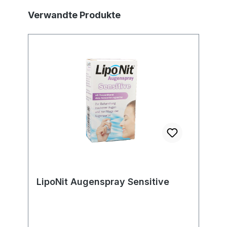
Produktgalerie überspringen
Verwandte Produkte
LipoNit Augenspray Sensitive