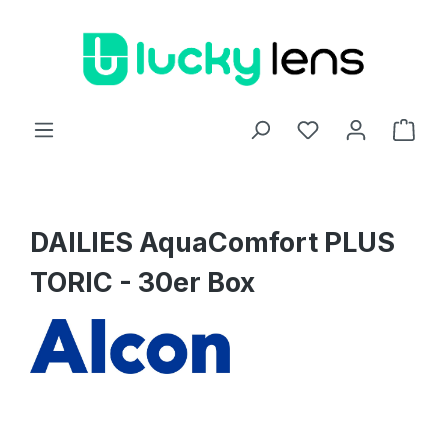
Zum Hauptinhalt springen
Ware
DAILIES AquaComfort PLUS
TORIC - 30er Box
Bildergalerie überspringen