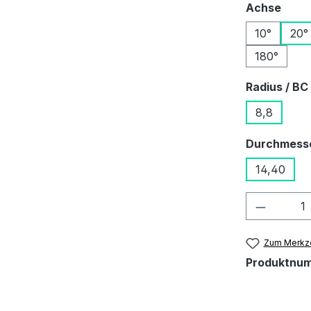
ausw
Achse
10°
20°
180°
Radius / BC
8,8
Durchmess
14,40
Produkt
Zum Merkze
Produktnu