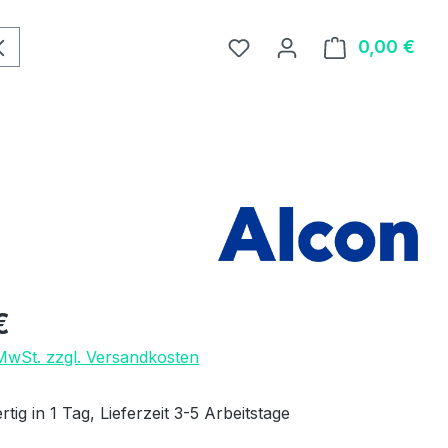
0,00 €
Ware
eis:
€
 MwSt. zzgl. Versandkosten
tig in 1 Tag, Lieferzeit 3-5 Arbeitstage