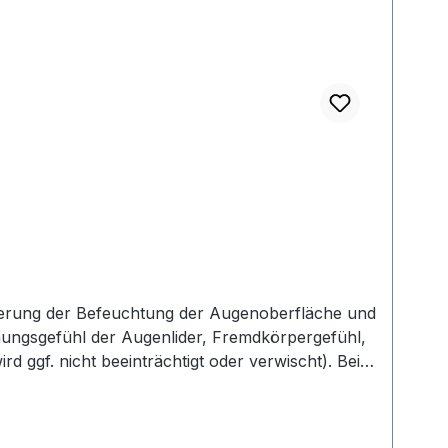
esserung der Befeuchtung der Augenoberfläche und
ungsgefühl der Augenlider, Fremdkörpergefühl,
 ggf. nicht beeinträchtigt oder verwischt). Beim
ei den Tränenfilm. LipoNit kann bedenkenlos mit
ind wir verpflichtet, Informationen über den