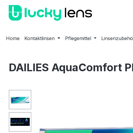
m Hauptinhalt springen
Zur Suche springen
Zur Hauptnavigation springen
Home
Kontaktlinsen
Pflegemittel
Linsenzubehö
DAILIES AquaComfort P
Bildergalerie überspringen