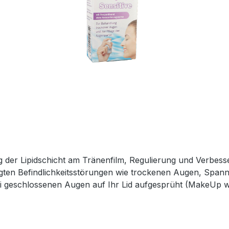
rung der Lipidschicht am Tränenfilm, Regulierung und Verb
ten Befindlichkeitsstörungen wie trockenen Augen, Spann
 geschlossenen Augen auf Ihr Lid aufgesprüht (MakeUp wird
mäßig über das gesamte Auge verteilt und stabilisieren dab
r Produktsicherheitsverordnung Als verantwortungsbewusstes Unternehmen legen
ung gesetzlicher Vorgaben. Im Rahmen der EU-Verordnung s