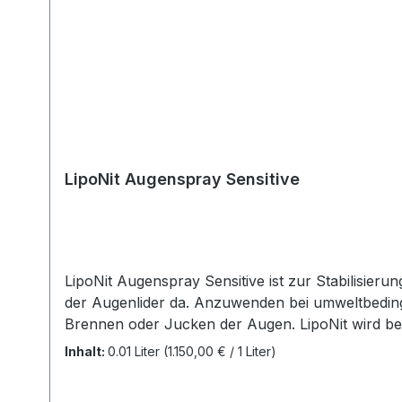
LipoNit Augenspray Sensitive
LipoNit Augenspray Sensitive ist zur Stabilisie
der Augenlider da. Anzuwenden bei umweltbeding
Brennen oder Jucken der Augen. LipoNit wird bei
Öffnen des Auges werden die Inhaltsstoffe gleich
Inhalt:
0.01 Liter
(1.150,00 € / 1 Liter)
und ohne Linsen im Auge angewendet werden. Inhalt: 10 ml Details zu
wir großen Wert auf Transparenz und die Einhalt