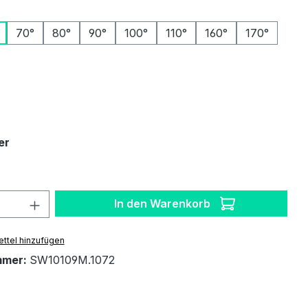
ählen
70°
80°
90°
100°
110°
160°
170°
auswählen
auswählen
er
 Anzahl: Gib den gewünschten Wert ein 
In den Warenkorb
ttel hinzufügen
mmer:
SW10109M.1072