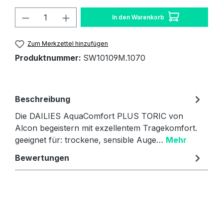
Produkt Anzahl: Gib den gewünschten W
In den Warenkorb
Zum Merkzettel hinzufügen
Produktnummer:
SW10109M.1070
Beschreibung
Die DAILIES AquaComfort PLUS TORIC von
Alcon begeistern mit exzellentem Tragekomfort.
geeignet für: trockene, sensible Auge…
Mehr
Bewertungen