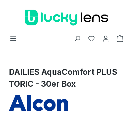
Zum Hauptinhalt springen
Ware
DAILIES AquaComfort PLUS
TORIC - 30er Box
Bildergalerie überspringen