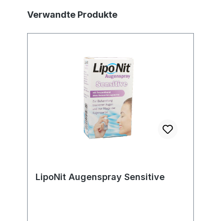
Produktgalerie überspringen
Verwandte Produkte
LipoNit Augenspray Sensitive