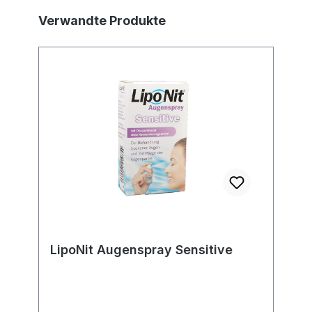
Produktgalerie überspringen
Verwandte Produkte
LipoNit Augenspray Sensitive