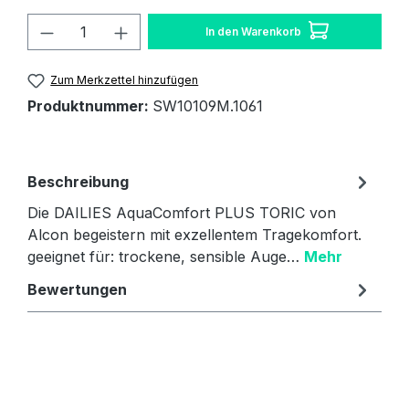
Produkt Anzahl: Gib den gewünschten W
In den Warenkorb
Zum Merkzettel hinzufügen
Produktnummer:
SW10109M.1061
Beschreibung
Die DAILIES AquaComfort PLUS TORIC von
Alcon begeistern mit exzellentem Tragekomfort.
geeignet für: trockene, sensible Auge…
Mehr
Bewertungen