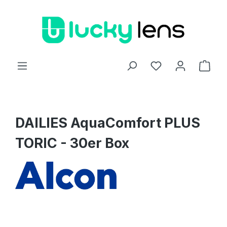
Zum Hauptinhalt springen
Ware
DAILIES AquaComfort PLUS
TORIC - 30er Box
Bildergalerie überspringen