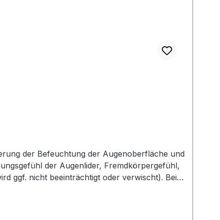
esserung der Befeuchtung der Augenoberfläche und
ungsgefühl der Augenlider, Fremdkörpergefühl,
 ggf. nicht beeinträchtigt oder verwischt). Beim
ei den Tränenfilm. LipoNit kann bedenkenlos mit
ind wir verpflichtet, Informationen über den