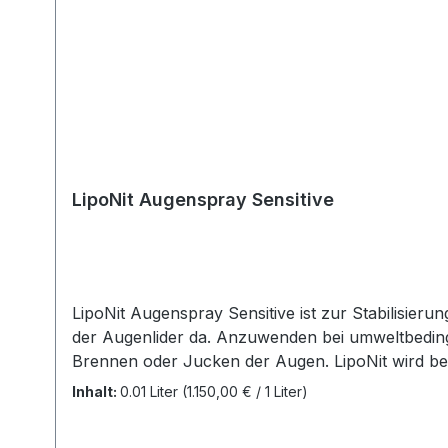
LipoNit Augenspray Sensitive
LipoNit Augenspray Sensitive ist zur Stabilisie
der Augenlider da. Anzuwenden bei umweltbeding
Brennen oder Jucken der Augen. LipoNit wird bei
Öffnen des Auges werden die Inhaltsstoffe gleich
Inhalt:
0.01 Liter
(1.150,00 € / 1 Liter)
und ohne Linsen im Auge angewendet werden. Inhalt: 10 ml Details zu
wir großen Wert auf Transparenz und die Einhalt