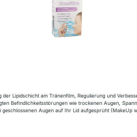
rung der Lipidschicht am Tränenfilm, Regulierung und Verb
ten Befindlichkeitsstörungen wie trockenen Augen, Spann
 geschlossenen Augen auf Ihr Lid aufgesprüht (MakeUp wird
mäßig über das gesamte Auge verteilt und stabilisieren dab
r Produktsicherheitsverordnung Als verantwortungsbewusstes Unternehmen legen
ung gesetzlicher Vorgaben. Im Rahmen der EU-Verordnung s