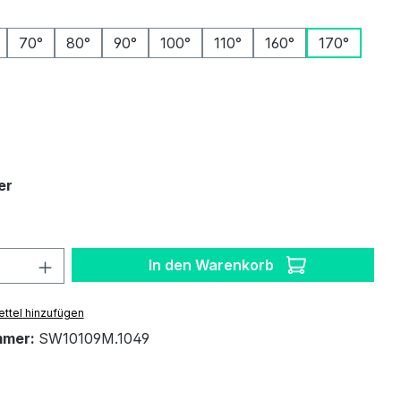
ählen
70°
80°
90°
100°
110°
160°
170°
auswählen
auswählen
er
 Anzahl: Gib den gewünschten Wert ein 
In den Warenkorb
ttel hinzufügen
mmer:
SW10109M.1049