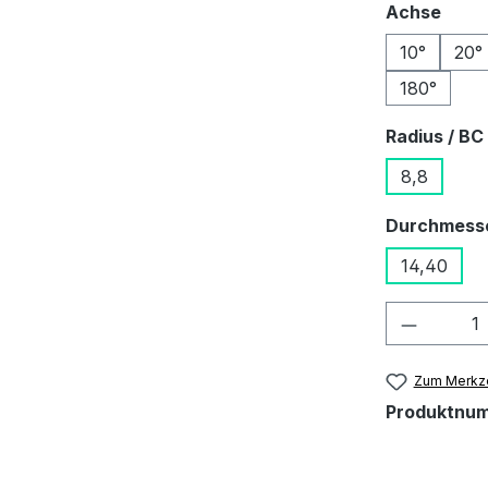
ausw
Achse
10°
20°
180°
Radius / BC
8,8
Durchmess
14,40
Produkt
Zum Merkze
Produktnu