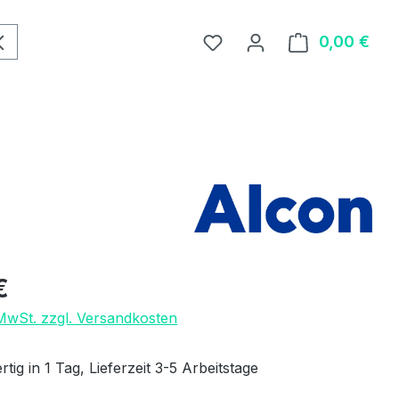
0,00 €
Ware
eis:
€
 MwSt. zzgl. Versandkosten
tig in 1 Tag, Lieferzeit 3-5 Arbeitstage