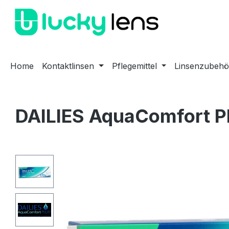
m Hauptinhalt springen
Zur Suche springen
Zur Hauptnavigation springen
Home
Kontaktlinsen
Pflegemittel
Linsenzubehö
DAILIES AquaComfort P
Bildergalerie überspringen