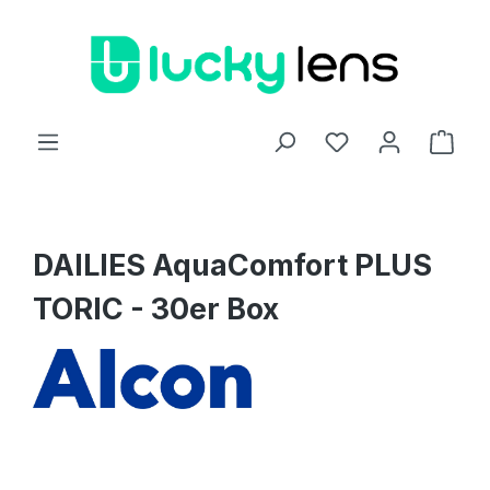
Zum Hauptinhalt springen
Ware
DAILIES AquaComfort PLUS
TORIC - 30er Box
Bildergalerie überspringen