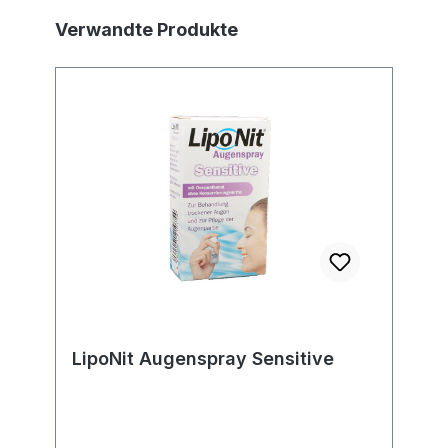
Produktgalerie überspringen
Verwandte Produkte
LipoNit Augenspray Sensitive