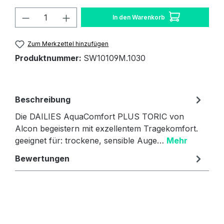
Produkt Anzahl: Gib den gewünschten W
In den Warenkorb
Zum Merkzettel hinzufügen
Produktnummer:
SW10109M.1030
Beschreibung
Die DAILIES AquaComfort PLUS TORIC von
Alcon begeistern mit exzellentem Tragekomfort.
geeignet für: trockene, sensible Auge…
Mehr
Bewertungen